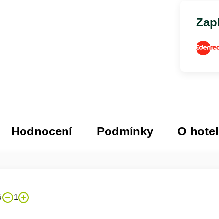
Zapl
Hodnocení
Podmínky
O hote
ů
1