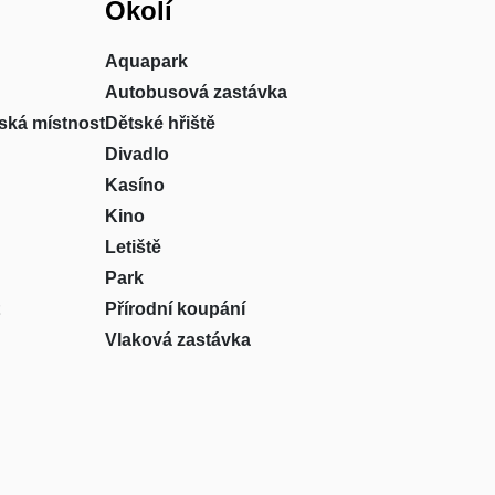
Okolí
Aquapark
Autobusová zastávka
ská místnost
Dětské hřiště
Divadlo
Kasíno
Kino
Letiště
Park
Přírodní koupání
Vlaková zastávka