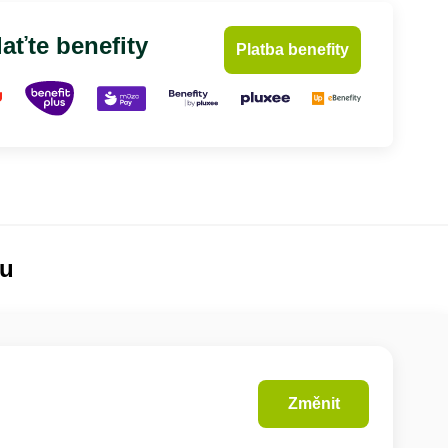
aťte benefity
Platba benefity
lu
Změnit