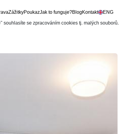
rava
Zážitky
Poukaz
Jak to funguje?
Blog
Kontakt
ENG
še" souhlasíte se zpracováním cookies tj. malých souborů.