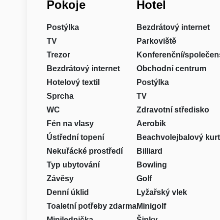
Pokoje
Hotel
Postýlka
Bezdrátový internet
TV
Parkoviště
Trezor
Konferenční/společen
Bezdrátový internet
Obchodní centrum
Hotelový textil
Postýlka
Sprcha
TV
WC
Zdravotní středisko
Fén na vlasy
Aerobik
Ústřední topení
Beachvolejbalový kurt
Nekuřácké prostředí
Billiard
Typ ubytování
Bowling
Závěsy
Golf
Denní úklid
Lyžařský vlek
Toaletní potřeby zdarma
Minigolf
Minilednička
Šipky