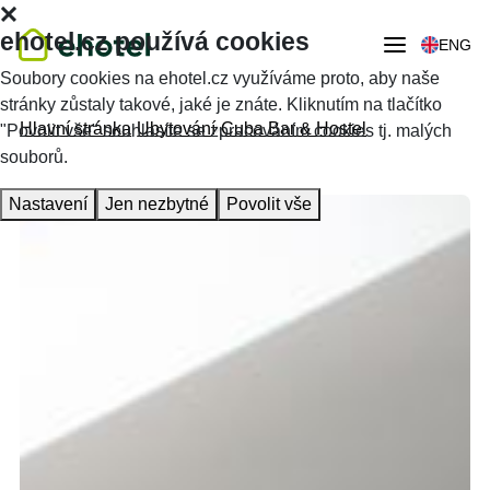
ehotel.cz používá cookies
ENG
Soubory cookies na ehotel.cz využíváme proto, aby naše
stránky zůstaly takové, jaké je znáte. Kliknutím na tlačítko
Hlavní stránka
Ubytování
Cuba Bar & Hostel
"Povolit vše" souhlasíte se zpracováním cookies tj. malých
souborů.
Nastavení
Jen nezbytné
Povolit vše