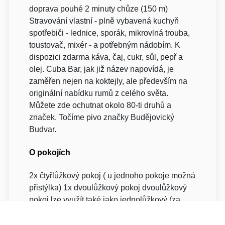
doprava pouhé 2 minuty chůze (150 m)
Stravování vlastní - plně vybavená kuchyň
spotřebiči - lednice, sporák, mikrovlná trouba,
toustovač, mixér - a potřebným nádobím. K
dispozici zdarma káva, čaj, cukr, sůl, pepř a
olej. Cuba Bar, jak již název napovídá, je
zaměřen nejen na koktejly, ale především na
originální nabídku rumů z celého světa.
Můžete zde ochutnat okolo 80-ti druhů a
značek. Točíme pivo značky Budějovický
Budvar.
O pokojích
2x čtyřlůžkový pokoj ( u jednoho pokoje možná
přistýlka) 1x dvoulůžkový pokoj dvoulůžkový
pokoj lze využít také jako jednolůžkový (za
zvýhodněnou cenu) čtyřlůžkový pokoj lze
využít také jako třílůžkový (za zvýhodněnou