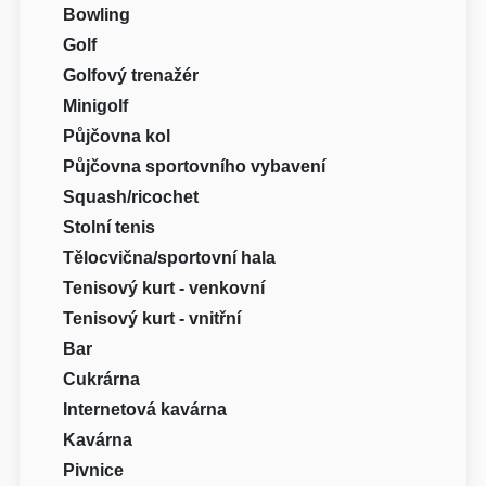
Bowling
Golf
Golfový trenažér
Minigolf
Půjčovna kol
Půjčovna sportovního vybavení
Squash/ricochet
Stolní tenis
Tělocvična/sportovní hala
Tenisový kurt - venkovní
Tenisový kurt - vnitřní
Bar
Cukrárna
Internetová kavárna
Kavárna
Pivnice