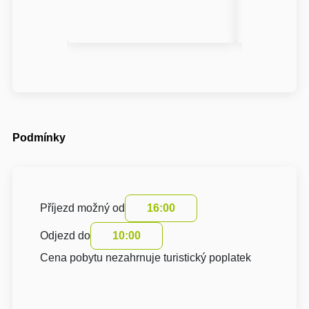
Podmínky
Příjezd možný od
16:00
Odjezd do
10:00
Cena pobytu nezahrnuje turistický poplatek