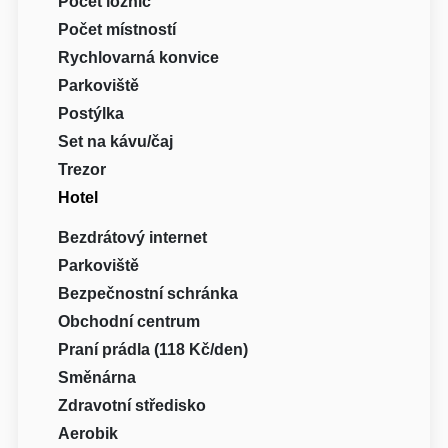
Počet ložnic
Počet místností
Rychlovarná konvice
Parkoviště
Postýlka
Set na kávu/čaj
Trezor
Hotel
Bezdrátový internet
Parkoviště
Bezpečnostní schránka
Obchodní centrum
Praní prádla (118 Kč/den)
Směnárna
Zdravotní středisko
Aerobik