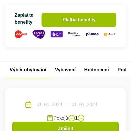
Zaplaťte
Platba benefity
benefity
Výběr ubytování
Vybavení
Hodnocení
Podm
Pokojů
1
Změnit