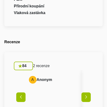
Přírodní koupání
Vlaková zastávka
Recenze
84
2 recenze
A
Anonym
M
Martin