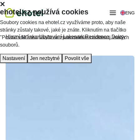
ehotel.cz používá cookies
ENG
Soubory cookies na ehotel.cz využíváme proto, aby naše
stránky zůstaly takové, jaké je znáte. Kliknutím na tlačítko
Hlavní stránka
Ubytování
Lakepark Residence, Doksy
"Povolit vše" souhlasíte se zpracováním cookies tj. malých
souborů.
Nastavení
Jen nezbytné
Povolit vše