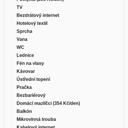
TV
Bezdrátový internet
Hotelový textil
Sprcha
Vana
WC
Lednice
Fén na vlasy
Kávovar
Ústřední topení
Pračka
Bezbariérový
Domácí mazlíčci (354 Kč/den)
Balkón
Mikrovlnná trouba
Kabelový internet