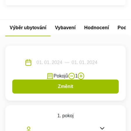
Výběr ubytování
Vybavení
Hodnocení
Podm
Pokojů
1
Změnit
1. pokoj