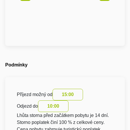
Podmínky
Příjezd možný od
15:00
Odjezd do
10:00
Lhůta storna před začátkem pobytu je 14 dní.
Storno poplatek činí 100 % z celkové ceny.
Cena pobytu zahrnuje turistický poplatek