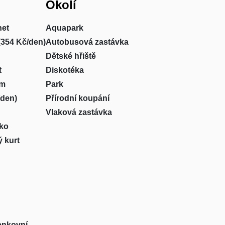
Okolí
net
Aquapark
(354 Kč/den)
Autobusová zastávka
Dětské hřiště
t
Diskotéka
um
Park
/den)
Přírodní koupání
Vlaková zastávka
sko
 kurt
venkovní