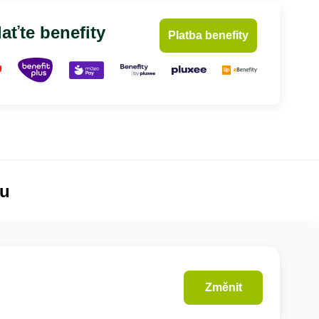
aťte benefity
Platba benefity
lu
Změnit