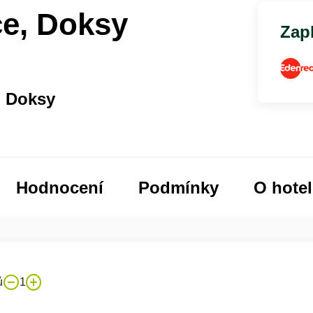
e, Doksy
Zapl
| Doksy
Hodnocení
Podmínky
O hote
ů
1