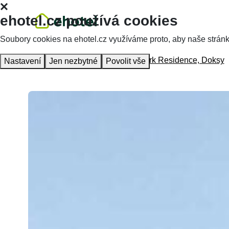
ehotel.cz používá cookies
Soubory cookies na ehotel.cz využíváme proto, aby naše stránky 
Hlavní stránka
Ubytování
Lakepark Residence, Doksy
Nastavení
Jen nezbytné
Povolit vše