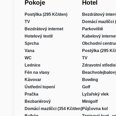
Pokoje
Hotel
Postýlka (295 Kč/den)
Bezdrátový inter
TV
Domácí mazlíčci 
Bezdrátový internet
Parkoviště
Hotelový textil
Kabelový interne
Sprcha
Obchodní centr
Vana
Postýlka (295 Kč
WC
TV
Lednice
Zdravotní středi
Fén na vlasy
Beachvolejbalový
Kávovar
Bowling
Ústřední topení
Golf
Pračka
Lyžařský vlek
Bezbariérový
Minigolf
Domácí mazlíčci (354 Kč/den)
Půjčovna kol
Balkón
Tenisový kurt - 