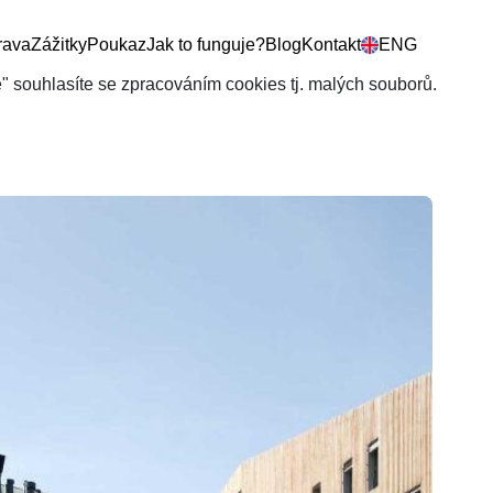
rava
Zážitky
Poukaz
Jak to funguje?
Blog
Kontakt
ENG
še" souhlasíte se zpracováním cookies tj. malých souborů.