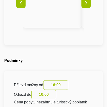
Podmínky
Příjezd možný od
16:00
Odjezd do
10:00
Cena pobytu nezahrnuje turistický poplatek