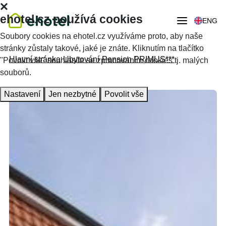
ehotel.cz používá cookies
ENG
Soubory cookies na ehotel.cz využíváme proto, aby naše
stránky zůstaly takové, jaké je znáte. Kliknutím na tlačítko
Hlavní stránka
Ubytování
Pension PRIMUS***
"Povolit vše" souhlasíte se zpracováním cookies tj. malých
souborů.
Nastavení
Jen nezbytné
Povolit vše