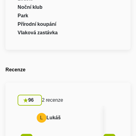
Noční klub
Park
Přírodní koupání
Vlaková zastávka
Recenze
96
2 recenze
L
Lukáš
A
Anon