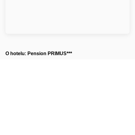
O hotelu: Pension PRIMUS***
Pension PRIMUS******
Na Cibulce 665
26601 Beroun Beroun
Napište nám
Navigovat