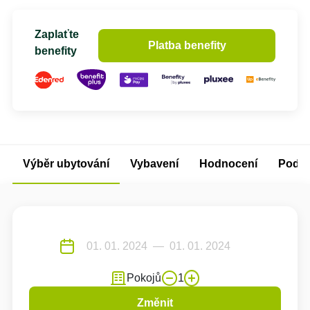
Zaplaťte
Platba benefity
benefity
Výběr ubytování
Vybavení
Hodnocení
Podm
Pokojů
1
Změnit