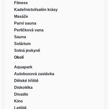
Fitness
Kadeřnictví/salón krásy
Masáže
Parní sauna
Perličková vana
Sauna
Solárium
Solná jeskyně
Okolí
Aquapark
Autobusová zastávka
Dětské hřiště
Diskotéka
Divadlo
Kino
Letiště