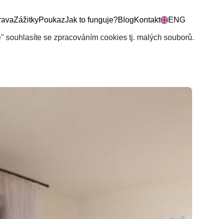
rava
Zážitky
Poukaz
Jak to funguje?
Blog
Kontakt
ENG
še" souhlasíte se zpracováním cookies tj. malých souborů.