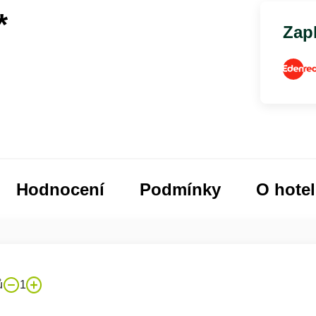
*
Zapl
Hodnocení
Podmínky
O hote
ů
1