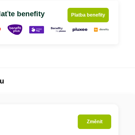
aťte benefity
Platba benefity
lu
Změnit