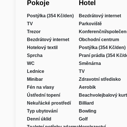
Pokoje
Hotel
Postýlka (354 Kč/den)
Bezdrátový internet
TV
Parkoviště
Trezor
Konferenční/společen
Bezdrátový internet
Obchodní centrum
Hotelový textil
Postýlka (354 Kč/den)
Sprcha
Praní prádla (354 Kč/d
WC
Směnárna
Lednice
TV
Minibar
Zdravotní středisko
Fén na vlasy
Aerobik
Ústřední topení
Beachvolejbalový kurt
Nekuřácké prostředí
Billiard
Typ ubytování
Bowling
Denní úklid
Golf
Toaletní potřeby zdarma
Horolezectví