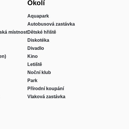
Okolí
Aquapark
Autobusová zastávka
ská místnost
Dětské hřiště
Diskotéka
Divadlo
en)
Kino
Letiště
Noční klub
Park
Přírodní koupání
Vlaková zastávka