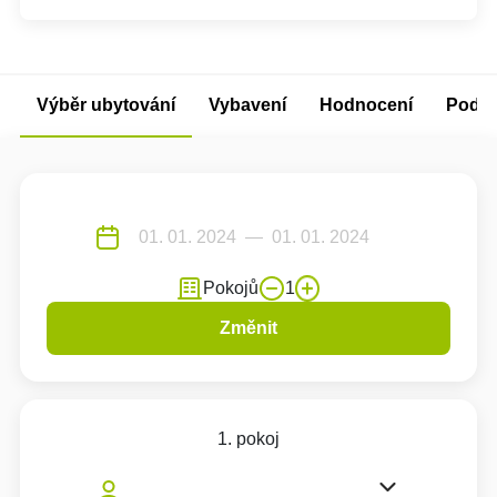
Výběr ubytování
Vybavení
Hodnocení
Podm
Pokojů
1
Změnit
1. pokoj