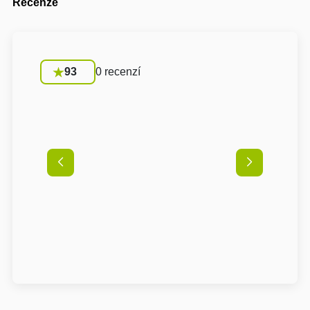
Recenze
93
0 recenzí