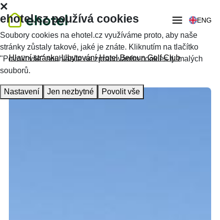
ehotel.cz používá cookies
ENG
Soubory cookies na ehotel.cz využíváme proto, aby naše
stránky zůstaly takové, jaké je znáte. Kliknutím na tlačítko
Hlavní stránka
Ubytování
Hotel Beroun Golf Club
"Povolit vše" souhlasíte se zpracováním cookies tj. malých
souborů.
Nastavení
Jen nezbytné
Povolit vše