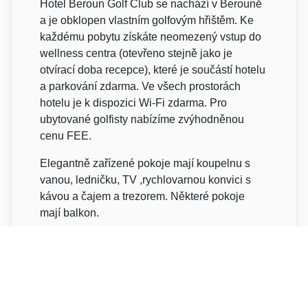
Hotel Beroun Golf Club se nachází v Berouně
a je obklopen vlastním golfovým hřištěm. Ke
každému pobytu získáte neomezený vstup do
wellness centra (otevřeno stejně jako je
otvírací doba recepce), které je součástí hotelu
a parkování zdarma. Ve všech prostorách
hotelu je k dispozici Wi-Fi zdarma. Pro
ubytované golfisty nabízíme zvýhodněnou
cenu FEE.
Elegantně zařízené pokoje mají koupelnu s
vanou, ledničku, TV ,rychlovarnou konvici s
kávou a čajem a trezorem. Některé pokoje
mají balkon.
Pokoje NEMAJÍ klimatizaci.
Služby zdarma pro ubytované hosty:
Neomezené WiFi připojení k internetu,