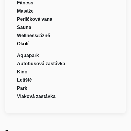
Fitness
Masáže
Perličková vana
Sauna
Wellness/lázně
Okolí
Aquapark
Autobusová zastávka
Kino
Letiště
Park
Vlaková zastávka