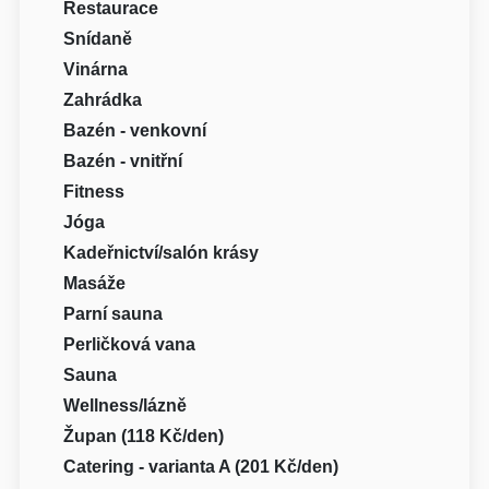
Restaurace
Snídaně
Vinárna
Zahrádka
Bazén - venkovní
Bazén - vnitřní
Fitness
Jóga
Kadeřnictví/salón krásy
Masáže
Parní sauna
Perličková vana
Sauna
Wellness/lázně
Župan (118 Kč/den)
Catering - varianta A (201 Kč/den)