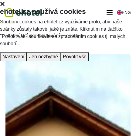
ehotel.cz používá cookies
ENG
Soubory cookies na ehotel.cz využíváme proto, aby naše
stránky zůstaly takové, jaké je znáte. Kliknutím na tlačítko
Hlavní stránka
Ubytování
S-centrum
"Povolit vše" souhlasíte se zpracováním cookies tj. malých
souborů.
Nastavení
Jen nezbytné
Povolit vše