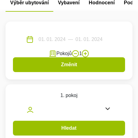
Výběr ubytování
Vybavení
Hodnocení
Podm
Pokojů
1
Změnit
1. pokoj
Hledat