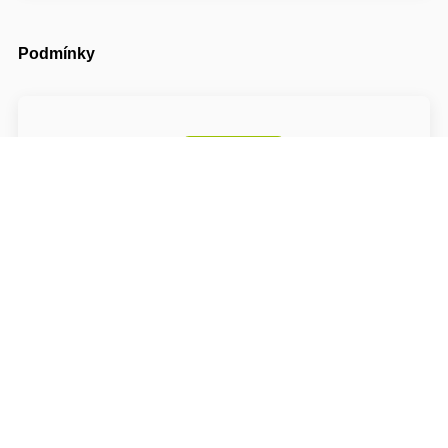
Podmínky
Příjezd možný od
14:00
Odjezd do
10:00
Cena pobytu nezahrnuje turistický poplatek
O hotelu: S-centrum