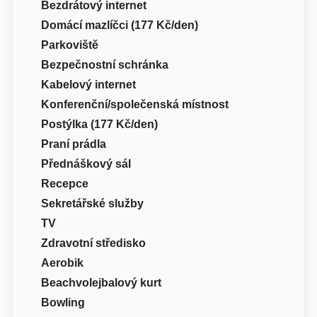
Bezdrátový internet
Domácí mazlíčci (177 Kč/den)
Parkoviště
Bezpečnostní schránka
Kabelový internet
Konferenční/společenská místnost
Postýlka (177 Kč/den)
Praní prádla
Přednáškový sál
Recepce
Sekretářské služby
TV
Zdravotní středisko
Aerobik
Beachvolejbalový kurt
Bowling