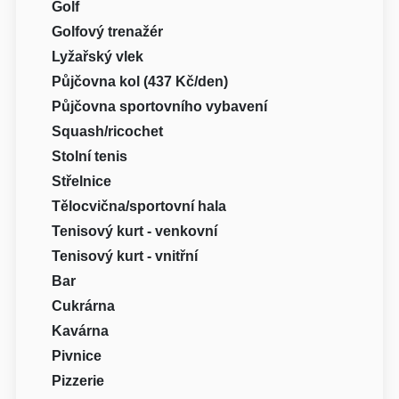
Golf
Golfový trenažér
Lyžařský vlek
Půjčovna kol (437 Kč/den)
Půjčovna sportovního vybavení
Squash/ricochet
Stolní tenis
Střelnice
Tělocvična/sportovní hala
Tenisový kurt - venkovní
Tenisový kurt - vnitřní
Bar
Cukrárna
Kavárna
Pivnice
Pizzerie