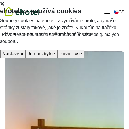
ehotel.cz používá cookies
CS
Soubory cookies na ehotel.cz využíváme proto, aby naše
stránky zůstaly takové, jaké je znáte. Kliknutím na tlačítko
Homepage
Accommodation
Lázně Znojmo
"Povolit vše" souhlasíte se zpracováním cookies tj. malých
souborů.
Nastavení
Jen nezbytné
Povolit vše