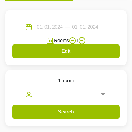
Rooms
1
Edit
1. room
Search