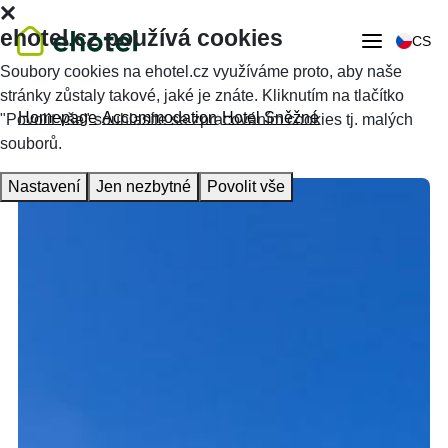
ehotel.cz používá cookies
CS
Soubory cookies na ehotel.cz využíváme proto, aby naše
stránky zůstaly takové, jaké je znáte. Kliknutím na tlačítko
Homepage
Accommodation
Hotel Sněžné
"Povolit vše" souhlasíte se zpracováním cookies tj. malých
souborů.
Nastavení
Jen nezbytné
Povolit vše