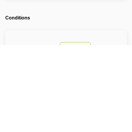
Conditions
Arrival possible from
14:00
Departure until
10:00
The accommodation price does not include the
tourist fee.
About Hotel: Hotel Sněžné