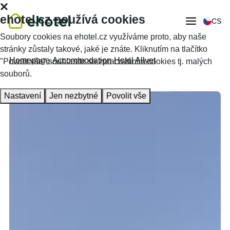
ehotel.cz používá cookies
CS
Soubory cookies na ehotel.cz využíváme proto, aby naše
stránky zůstaly takové, jaké je znáte. Kliknutím na tlačítko
Homepage
Accommodation
Hotel Allvet
"Povolit vše" souhlasíte se zpracováním cookies tj. malých
souborů.
Nastavení
Jen nezbytné
Povolit vše