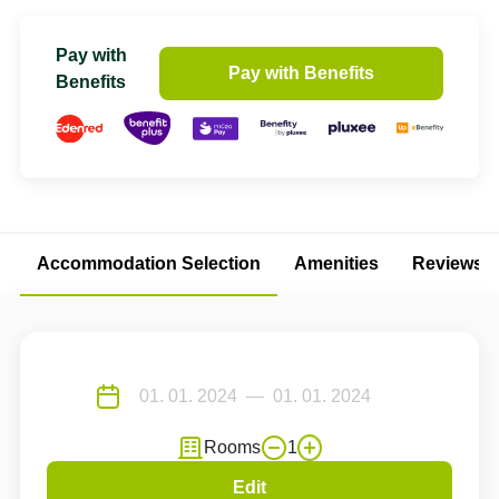
Pay with
Pay with Benefits
Benefits
Accommodation Selection
Amenities
Reviews
Rooms
1
Edit