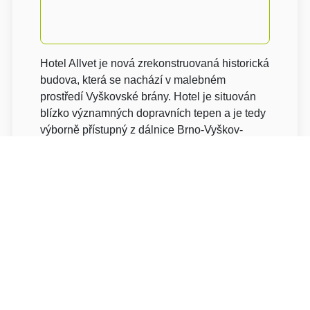
Hotel Allvet je nová zrekonstruovaná historická
budova, která se nachází v malebném
prostředí Vyškovské brány. Hotel je situován
blízko významných dopravních tepen a je tedy
výborně přístupný z dálnice Brno-Vyškov-
Olomouc a Brno - Kroměříž. Hotel má díky své
poloze a rozlehlému sportovně-relaxačnímu
areálu osobitou atmosféru, pro kterou je
vyhledáván ke konání oslav, svateb a
konferencí, stejně jako k příjemnému trávení
volného času.
Služby našim hostům: recepce a informace od
Po - Pá 6:30 - 21:00So - Ne 7:30 - 21:00,
připojení k internetu v celém hotelu (WI-FI),
Monitorované parkoviště uvnitř areálu,