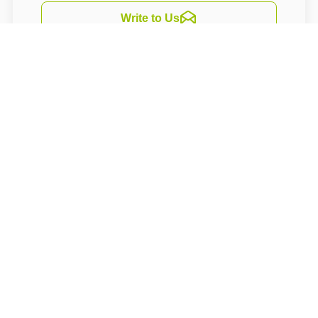
Write to Us
Navigate
Nabízíme služby lázeňského a relaxačrního
centra, kde Vám je k dispozici relaxační bazén
s masážními lavicemi, protiproudem, chrliči a
vodní clonou. Součástí komplexu je také
bylinková sauna, nízkoteplotní sauna, finská
sauna a vířivka. Dále můžete vybírat z pestré