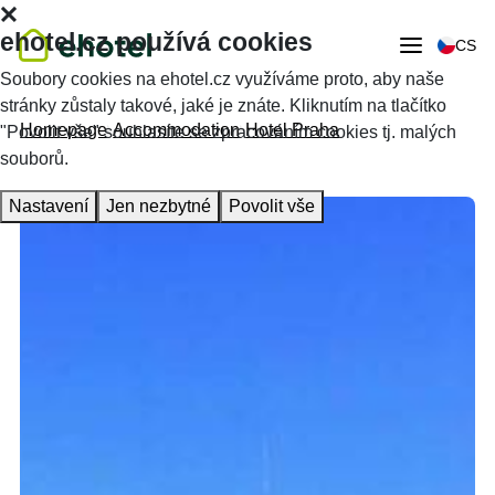
ehotel.cz používá cookies
CS
Soubory cookies na ehotel.cz využíváme proto, aby naše
stránky zůstaly takové, jaké je znáte. Kliknutím na tlačítko
Homepage
Accommodation
Hotel Praha
"Povolit vše" souhlasíte se zpracováním cookies tj. malých
souborů.
Nastavení
Jen nezbytné
Povolit vše