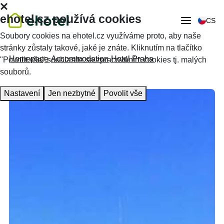
ehotel.cz používá cookies
CS
Soubory cookies na ehotel.cz využíváme proto, aby naše
stránky zůstaly takové, jaké je znáte. Kliknutím na tlačítko
Homepage
Accommodation
Hotel Praha
"Povolit vše" souhlasíte se zpracováním cookies tj. malých
souborů.
Nastavení
Jen nezbytné
Povolit vše