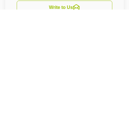
Write to Us
Navigate
Nabízíme služby lázeňského a relaxačrního
centra, kde Vám je k dispozici relaxační bazén
s masážními lavicemi, protiproudem, chrliči a
vodní clonou. Součástí komplexu je také
bylinková sauna, nízkoteplotní sauna, finská
sauna a vířivka. Dále můžete vybírat z pestré