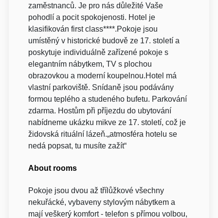
zaměstnanců. Je pro nás důležité Vaše
pohodlí a pocit spokojenosti. Hotel je
klasifikován first class****.Pokoje jsou
umístěný v historické budově ze 17. století a
poskytuje individuálně zařízené pokoje s
elegantním nábytkem, TV s plochou
obrazovkou a moderní koupelnou.Hotel má
vlastní parkoviště. Snídaně jsou podávány
formou teplého a studeného bufetu. Parkování
zdarma. Hostům při příjezdu do ubytování
nabídneme ukázku mikve ze 17. století, což je
židovská rituální lázeň.„atmosféra hotelu se
nedá popsat, tu musíte zažít“
About rooms
Pokoje jsou dvou až třílůžkové všechny
nekuřácké, vybaveny stylovým nábytkem a
mají veškerý komfort - telefon s přímou volbou,