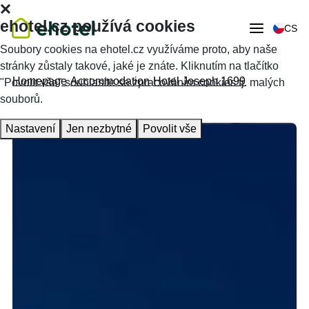
ehotel.cz používá cookies
CS
Soubory cookies na ehotel.cz využíváme proto, aby naše
stránky zůstaly takové, jaké je znáte. Kliknutím na tlačítko
Homepage
Accommodation
Hotel Joseph 1699
"Povolit vše" souhlasíte se zpracováním cookies tj. malých
souborů.
Nastavení
Jen nezbytné
Povolit vše