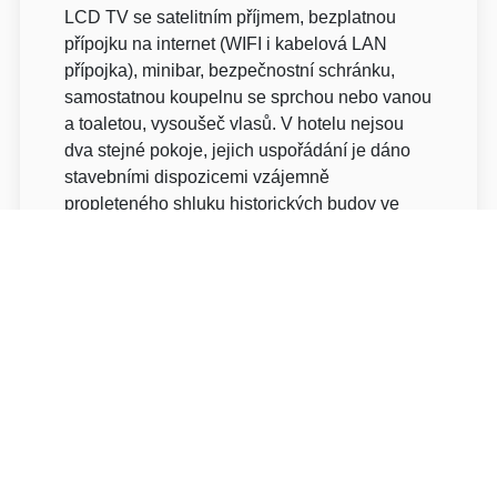
LCD TV se satelitním příjmem, bezplatnou
přípojku na internet (WIFI i kabelová LAN
přípojka), minibar, bezpečnostní schránku,
samostatnou koupelnu se sprchou nebo vanou
a toaletou, vysoušeč vlasů. V hotelu nejsou
dva stejné pokoje, jejich uspořádání je dáno
stavebními dispozicemi vzájemně
propleteného shluku historických budov ve
svahu nad městem, které se utvářely po staletí
a nedávnou rekonstrukcí nebyl narušen jejich
ráz ani uspořádání. Z většiny pokojů je
jedinečný výhled na město nebo do úzkých
uliček židovského města. Hotelové chodby
vám budou připomínat křivolaké uličky, které
dříve opravdu byly průchozí. Díky svému
zachovanému historickému členění, zde
mohou trávit čas jak hosté, kteří touží po klidu
či obchodní klientela a taktéž rodiny s dětmi,
kteří se nebudou navzájem rušit. Pro rodiny s