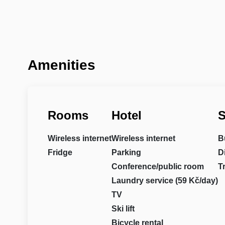
Amenities
Rooms
Hotel
S
Wireless internet
Wireless internet
B
Fridge
Parking
D
Conference/public room
T
Laundry service (59 Kč/day)
TV
Ski lift
Bicycle rental