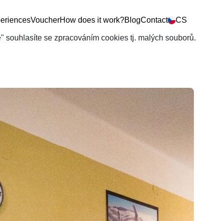
eriences
Voucher
How does it work?
Blog
Contact
CS
še" souhlasíte se zpracováním cookies tj. malých souborů.