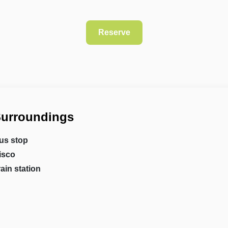
urroundings
us stop
isco
rain station