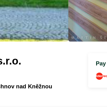
.r.o.
Pay
ychnov nad Kněžnou