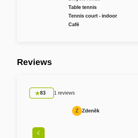
Table tennis
Tennis court - indoor
Café
Reviews
83
1 reviews
Z
Zdeněk