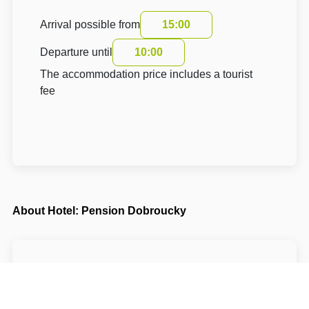
Arrival possible from
15:00
Departure until
10:00
The accommodation price includes a tourist
fee
About Hotel: Pension Dobroucky
Pension Dobroucky**
Prosecká 96/83