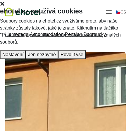
ehotel.cz používá cookies
CS
Soubory cookies na ehotel.cz využíváme proto, aby naše
stránky zůstaly takové, jaké je znáte. Kliknutím na tlačítko
Homepage
Accommodation
Pension Dobroucky
"Povolit vše" souhlasíte se zpracováním cookies tj. malých
souborů.
Nastavení
Jen nezbytné
Povolit vše