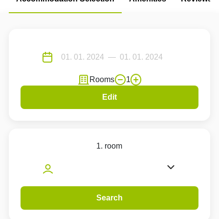
Rooms
1
Edit
1. room
Search