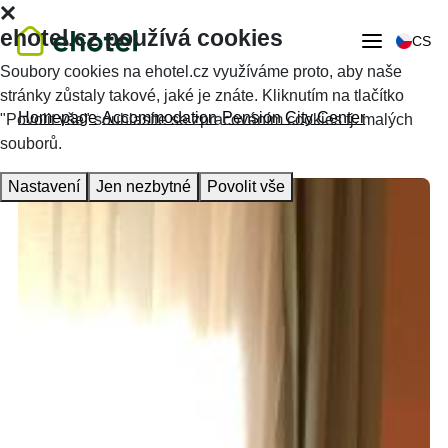
ehotel.cz používá cookies
CS
Soubory cookies na ehotel.cz využíváme proto, aby naše
stránky zůstaly takové, jaké je znáte. Kliknutím na tlačítko
Homepage
Accommodation
Pension City Center
"Povolit vše" souhlasíte se zpracováním cookies tj. malých
souborů.
Nastavení
Jen nezbytné
Povolit vše