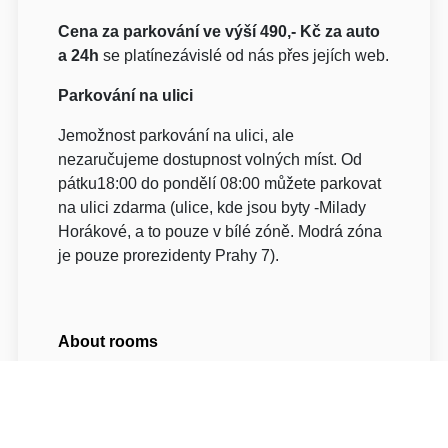
Cena za parkování ve výší 490,- Kč za auto
a 24h
se platínezávislé od nás přes jejích web.
Parkování na ulici
Jemožnost parkování na ulici, ale
nezaručujeme dostupnost volných míst. Od
pátku18:00 do pondělí 08:00 můžete parkovat
na ulici zdarma (ulice, kde jsou byty -Milady
Horákové, a to pouze v bílé zóně. Modrá zóna
je pouze prorezidenty Prahy 7).
About rooms
Všechny z našich apartmánů jsou velmi
prostorné. V každém z nich jsou jedna či dvě
samostatné ložnice, plně vybavený kuchyňský