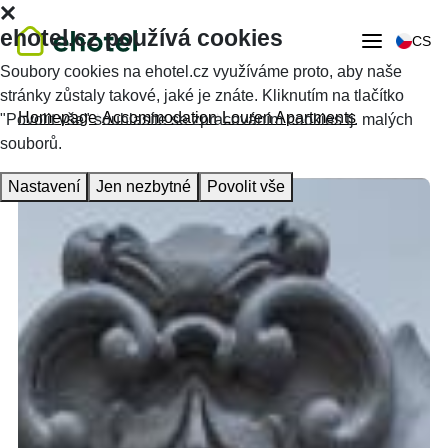
ehotel.cz používá cookies
CS
Soubory cookies na ehotel.cz využíváme proto, aby naše
stránky zůstaly takové, jaké je znáte. Kliknutím na tlačítko
Homepage
Accommodation
Louren Apartments
"Povolit vše" souhlasíte se zpracováním cookies tj. malých
souborů.
Nastavení
Jen nezbytné
Povolit vše