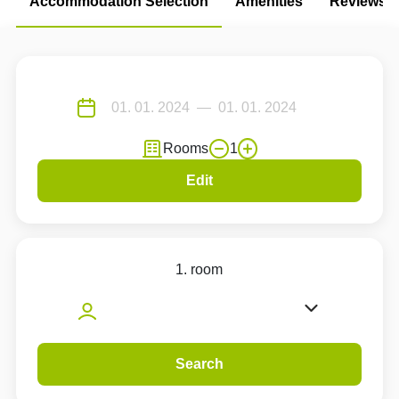
Accommodation Selection
Amenities
Reviews
Rooms
1
Edit
1. room
Search