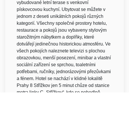
vybudované letní terase s venkovní
pískovcovou kuchyní. Ubytovat se můžete v
jednom z deseti unikátních pokojů různých
kategorií. Všechny společné prostory hotelu,
restaurace a pokojů jsou vybaveny stylovým
starožitným nábytkem a doplňky, které
dotvářejí jedinečnou historickou atmosféru. Ve
všech pokojích naleznete televizi s plochou
obrazovkou, menší posezení, minibar a vlastní
sociální zařízení se sprchou, toaletními
potřebami, ručníky, jednorázovými přezůvkami
a fénem. Hotel se nachází v klidné lokalitě
Prahy 8 Střížkov jen 5 minut chůze od stanice
metra linky C „Střížkov“, kde se pohodlně
dostanete za 10 minut do centra města.
Připojení k internetu je k dispozici zdarma v
celém objektu včetně pokojů. Parkování je
možné buďto přímo v areálu hotelu za
zamykatelnou bránou (za poplatek, nutná