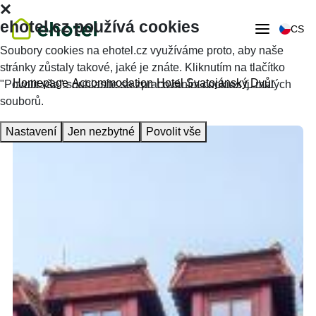
ehotel.cz používá cookies
CS
Soubory cookies na ehotel.cz využíváme proto, aby naše
stránky zůstaly takové, jaké je znáte. Kliknutím na tlačítko
Homepage
Accommodation
Hotel Svatojánský Dvůr
"Povolit vše" souhlasíte se zpracováním cookies tj. malých
souborů.
Nastavení
Jen nezbytné
Povolit vše