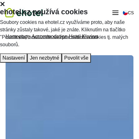
ehotel.cz používá cookies
CS
Soubory cookies na ehotel.cz využíváme proto, aby naše
stránky zůstaly takové, jaké je znáte. Kliknutím na tlačítko
Homepage
Accommodation
Hotel Klarinn
"Povolit vše" souhlasíte se zpracováním cookies tj. malých
souborů.
Nastavení
Jen nezbytné
Povolit vše