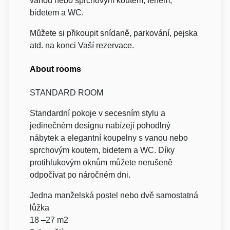
vanou nebo sprchovým koutem, fénem,
bidetem a WC.
Můžete si přikoupit snídaně, parkování, pejska
atd. na konci Vaší rezervace.
About rooms
STANDARD ROOM
Standardní pokoje v secesním stylu a
jedinečném designu nabízejí pohodlný
nábytek a elegantní koupelny s vanou nebo
sprchovým koutem, bidetem a WC. Díky
protihlukovým oknům můžete nerušeně
odpočívat po náročném dni.
Jedna manželská postel nebo dvě samostatná
lůžka
18 –27 m2