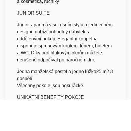
a kosmetika, ručníky
JUNIOR SUITE
Junior apartmá v secesním stylu a jedinečném
designu nabízí pohodlný nábytek s
oddělenými pokoji. Elegantní koupelna
disponuje sprchovým koutem, fénem, bidetem
a WC. Díky protihlukovým oknům můžete
nerušeně odpočívat po náročném dni.
Jedna manželská postel a jedno lůžko25 m2 3
dospělí
Všechny pokoje jsou nekuřácké.
UNIKÁTNÍ BENEFITY POKOJE
Vysokorychlostní bezdrátové připojení k
internetu, TV s mezinárodními kanály ze
satelituT, elefonV
ýhled: Úřad vlády České Republiky