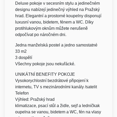
Deluxe pokoje v secesním stylu a jedinečném
designu nabízejí jedinečný výhled na Pražský
hrad. Elegantní a prostorné koupelny disponují
luxusní vanou, bidetem, fénem a WC. Díky
protihlukovým oknům můžete nerušeně
odpočívat po náročném dni.
Jedna manželská postel a jedno samostatné
33 m2
3 dospělí
Všechny pokoje jsou nekuřácké.
UNIKÁTNÍ BENEFITY POKOJE
Vysokorychlostní bezdrátové připojení k
internetu, TV s mezinárodními kanály /satelit
Telefon
Výhled: Pražský hrad
klimatizace, psací stůl a židle, sejf a ledničkak
oupelna se vanou, bidetem a WC, fén na vlasy