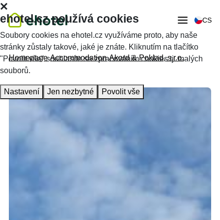
ehotel.cz používá cookies
CS
Soubory cookies na ehotel.cz využíváme proto, aby naše
stránky zůstaly takové, jaké je znáte. Kliknutím na tlačítko
Homepage
Accommodation
Akord & Poklad, s.r.o.
"Povolit vše" souhlasíte se zpracováním cookies tj. malých
souborů.
Nastavení
Jen nezbytné
Povolit vše