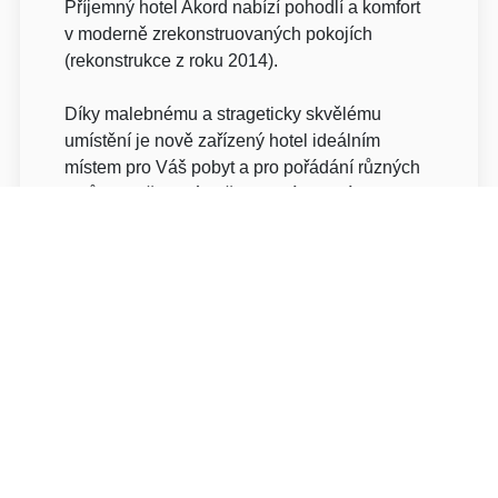
Příjemný hotel Akord nabízí pohodlí a komfort
v moderně zrekonstruovaných pokojích
(rekonstrukce z roku 2014).
Díky malebnému a strageticky skvělému
umístění je nově zařízený hotel ideálním
místem pro Váš pobyt a pro pořádání různých
typů společenských či firemních akcí.
Nabízíme bezplatné parkování (na
vyhrazených místech pro hosty
Akordu),snídani v ceně ubytování, Wi-Fi a
nádherné okolí. V blízkosti hotelu naleznete
Bělský park s možností in-line bruslení, jízdy
na kole či běžeckými tratěmi, minigolf, rovněž
také aquapark s možností sportování.
Pokoje jsou zařízené v teplých barvách, mají
výhled do zahrady nebo na náměstí. Jsou
vybaveny dřevěným nábytkem, TV a