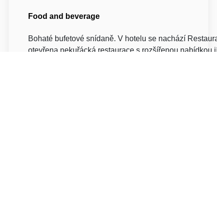
Food and beverage
Bohaté bufetové snídaně. V hotelu se nachází Restaur
otevřena nekuřácká restaurace s rozšířenou nabídkou j
využití salonku, pořádáni svateb, večírků nebo školicíc
doba restaurace: po až pá 10:30 – 22:00 hod. v případě
přizpůsobíme otvírací dobu dle vašeho přáni.
+ 420 777 056 441
info@ehotel.cz
Mon - Sun: 9:00 to 11:00 and 14:00 to 16:00