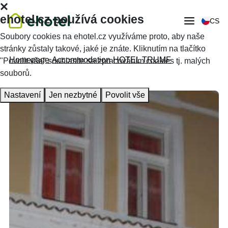
ehotel.cz používá cookies
CS
Soubory cookies na ehotel.cz využíváme proto, aby naše
stránky zůstaly takové, jaké je znáte. Kliknutím na tlačítko
Homepage
Accommodation
HOTEL TRUMF
"Povolit vše" souhlasíte se zpracováním cookies tj. malých
souborů.
Nastavení
Jen nezbytné
Povolit vše