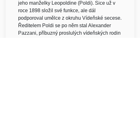
jeho manželky Leopoldine (Poldi). Sice už v
roce 1898 složil své funkce, ale dál
podporoval umělce z okruhu Vídeňské secese.
Ředitelem Poldi se po něm stal Alexander
Pazzani, příbuzný proslulých vídeňských rodin
Hochstätterů a Wittgensteinů, pro něž již
Hoffmann pracoval. A tak se stalo, že se tento
velký architekt dostal v roce 1902 do Kladna a
postavil budovu s příznačným názvem Dům
hostů huti Poldi nebo jen Dům hostů.
Patrový dům s obdélníkovým půdorysem
dodnes připomíná venkovskou vilu se
zahradou. Původně byly stěny bez
ornamentálních ozdob, fasádu kryla hrubá
omítka a cihly ze železárenské strusky.
Jedinou ozdobou se stal vystupující vchod se
stříškou podepřenou sloupy. Ačkoli dům
vznikal v období vrcholu Vídeňské secese,