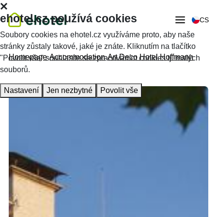
ehotel.cz používá cookies
CS
Soubory cookies na ehotel.cz využíváme proto, aby naše
stránky zůstaly takové, jaké je znáte. Kliknutím na tlačítko
Homepage
Accommodation
Art Deco Hotel Hoffmann
"Povolit vše" souhlasíte se zpracováním cookies tj. malých
souborů.
Nastavení
Jen nezbytné
Povolit vše