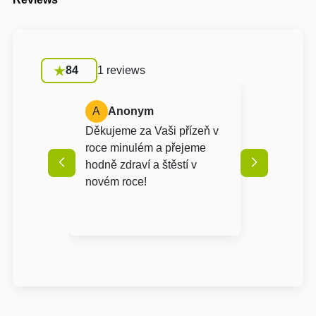
84
1 reviews
A
Anonym
Děkujeme za Vaši přízeň v
roce minulém a přejeme
hodně zdraví a štěstí v
novém roce!