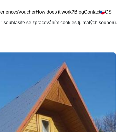
eriences
Voucher
How does it work?
Blog
Contact
CS
še" souhlasíte se zpracováním cookies tj. malých souborů.