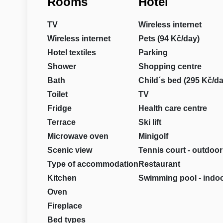
Rooms
Hotel
TV
Wireless internet
Wireless internet
Pets (94 Kč/day)
Hotel textiles
Parking
Shower
Shopping centre
Bath
Child´s bed (295 Kč/da
Toilet
TV
Fridge
Health care centre
Terrace
Ski lift
Microwave oven
Minigolf
Scenic view
Tennis court - outdoor
Type of accommodation
Restaurant
Kitchen
Swimming pool - indo
Oven
Fireplace
Bed types