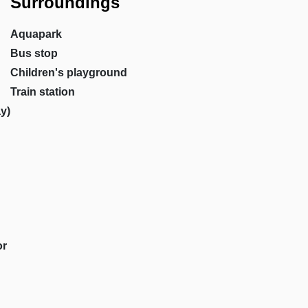
Surroundings
Aquapark
Bus stop
Children's playground
Train station
y)
or