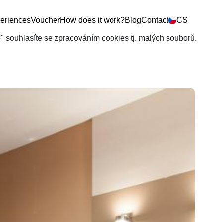
eriences
Voucher
How does it work?
Blog
Contact
CS
še" souhlasíte se zpracováním cookies tj. malých souborů.