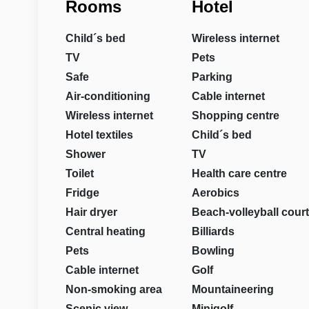
Rooms
Hotel
Child´s bed
Wireless internet
TV
Pets
Safe
Parking
Air-conditioning
Cable internet
Wireless internet
Shopping centre
Hotel textiles
Child´s bed
Shower
TV
Toilet
Health care centre
Fridge
Aerobics
Hair dryer
Beach-volleyball court
Central heating
Billiards
Pets
Bowling
Cable internet
Golf
Non-smoking area
Mountaineering
Scenic view
Minigolf