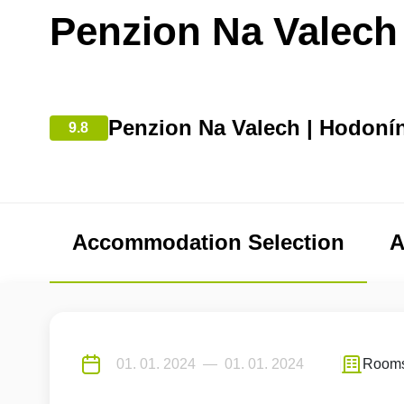
Penzion Na Valech
Penzion Na Valech | Hodoní
9.8
Accommodation Selection
A
Room