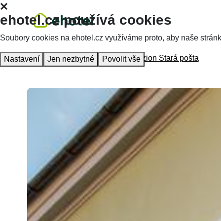
ehotel.cz používá cookies
Soubory cookies na ehotel.cz využíváme proto, aby naše stránky 
Homepage
Accommodation
Penzion Stará pošta
Nastavení
Jen nezbytné
Povolit vše