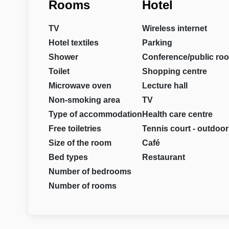
Rooms
Hotel
TV
Wireless internet
Hotel textiles
Parking
Shower
Conference/public ro
Toilet
Shopping centre
Microwave oven
Lecture hall
Non-smoking area
TV
Type of accommodation
Health care centre
Free toiletries
Tennis court - outdoor
Size of the room
Café
Bed types
Restaurant
Number of bedrooms
Number of rooms