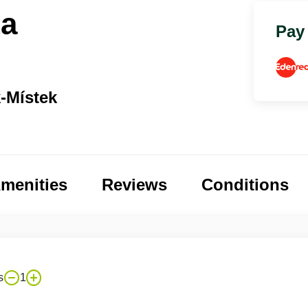
ta
Pay
k-Místek
menities
Reviews
Conditions
s
1