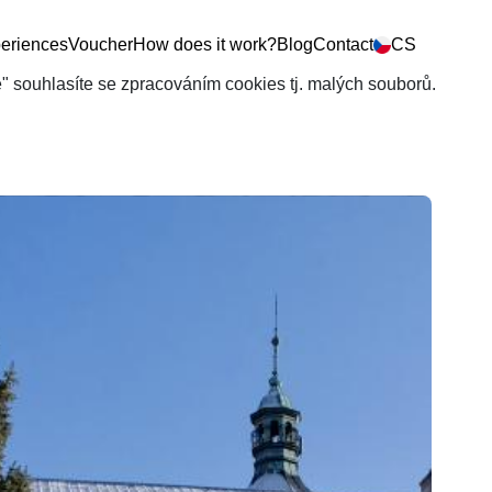
eriences
Voucher
How does it work?
Blog
Contact
CS
še" souhlasíte se zpracováním cookies tj. malých souborů.