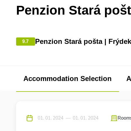
Penzion Stará poš
Penzion Stará pošta | Frýde
9.7
Accommodation Selection
A
Room