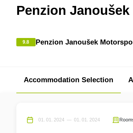
Penzion Janoušek
Penzion Janoušek Motorspor
9.8
Accommodation Selection
A
Room