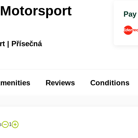
 Motorsport
Pay
t | Přísečná
menities
Reviews
Conditions
s
1