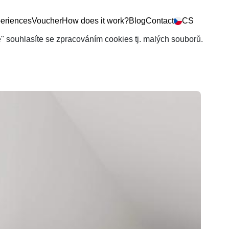
eriences
Voucher
How does it work?
Blog
Contact
CS
še" souhlasíte se zpracováním cookies tj. malých souborů.