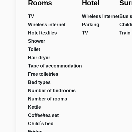
Rooms
Hotel
Sur
TV
Wireless internet
Bus s
Wireless internet
Parking
Child
Hotel textiles
TV
Train 
Shower
Toilet
Hair dryer
Type of accommodation
Free toiletries
Bed types
Number of bedrooms
Number of rooms
Kettle
Coffee/tea set
Child´s bed
Fridge