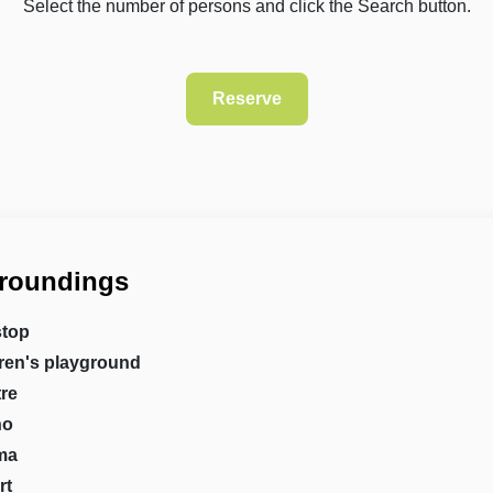
Select the number of persons and click the Search button.
roundings
stop
ren's playground
re
no
ma
rt