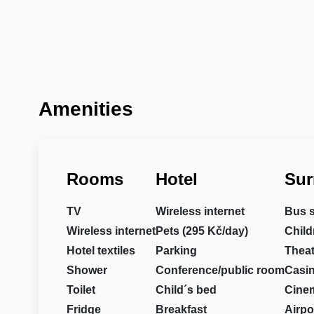
Amenities
Rooms
Hotel
Sur
TV
Wireless internet
Bus 
Wireless internet
Pets (295 Kč/day)
Child
Hotel textiles
Parking
Theat
Shower
Conference/public room
Casi
Toilet
Child´s bed
Cine
Fridge
Breakfast
Airpo