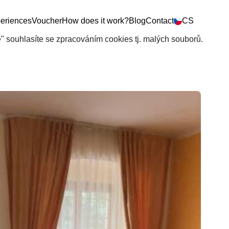
eriences
Voucher
How does it work?
Blog
Contact
CS
še" souhlasíte se zpracováním cookies tj. malých souborů.