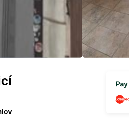
cí
Pay
mlov